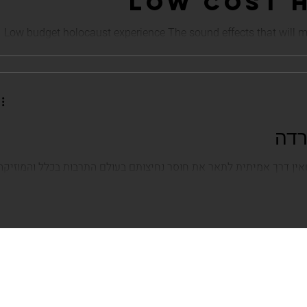
LOW COST 
Low budget holocaust experience The sound effects that will ma
 להרשות...
רדה
ין דרך אמיתית לתאר את חוסר נחיצותם בעולם התרבות בכלל והמוזיקה