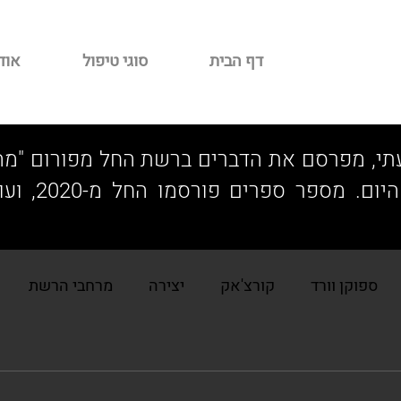
דף הבית
סוגי טיפול
אוד
תי, מפרסם את הדברים ברשת החל מפורום "מה
לדיסק" של IOL ז"ל ועד היום
ספוקן וורד
קורצ'אק
יצירה
מרחבי הרשת