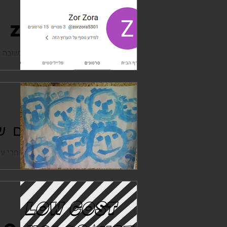
יובל ששון
1 במרץ 2023
Zor Zora
youtube.com/watch?v=beLpxve3fj...
יובל ששון
29 באוג׳ 2022
הסרטים האבודים ש
הנה זה בא, הסרטים האבודים, אחרי ע
אפל, מתחת לאחת הרגליים על מנת שה
יובל ששון
12 בפבר׳ 2021