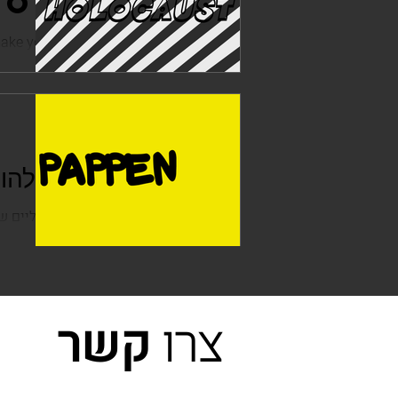
HOLOCAUST
ke you feel as if you where there
שואה לבעלי תקציב מוגבל, שלא יכולים
יובל ששון
23 באוק׳ 2020
אפקטים קוליים להו
סדרת סרטונים של אפקטים קוליים שא
בפרט. PAPPEN PAPPEN...
צרו
קשר