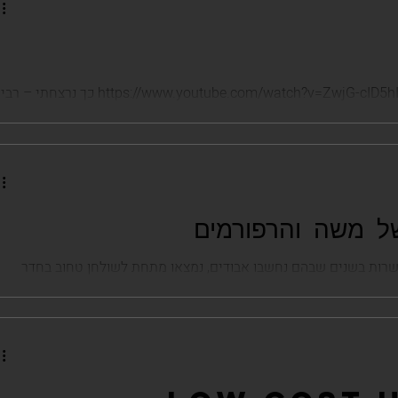
סרטונים: מתווה הגז – החוזר בתשובה https://www.youtube.com/watch?v=ZwjG-cID5hI כך נרצחתי – רב
https://www.
ל משה והרפורמים
שרות בשנים שבהם נחשבו אבודים, נמצאו מתחת לשולחן טחוב בחדר
שולחן לא...