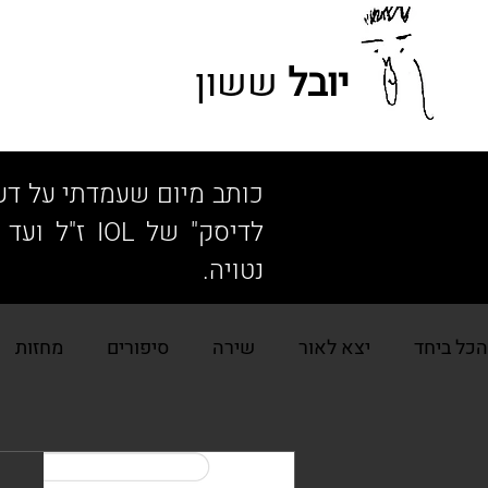
יובל
ששון
כותב מיום שעמדתי על דע
נטויה.
הכל ביחד
יצא לאור
שירה
סיפורים
מחזות
וידיאו