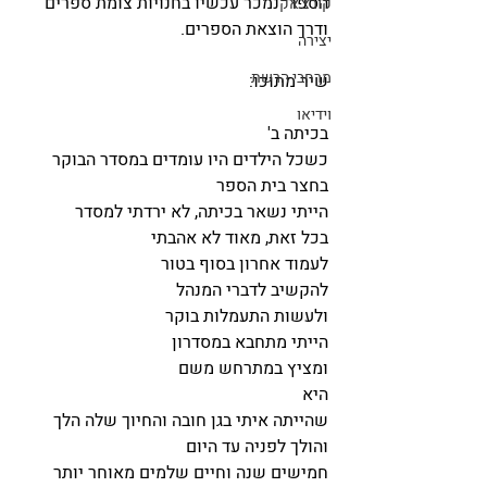
הספר  נמכר עכשיו בחנויות צומת ספרים 
קורצ'אק
ודרך הוצאת הספרים.
יצירה
מרחבי הרשת
שיר מתוכו:
וידיאו
בכיתה ב'
כשכל הילדים היו עומדים במסדר הבוקר 
בחצר בית הספר
הייתי נשאר בכיתה, לא ירדתי למסדר
בכל זאת, מאוד לא אהבתי
לעמוד אחרון בסוף בטור
להקשיב לדברי המנהל
ולעשות התעמלות בוקר
הייתי מתחבא במסדרון
ומציץ במתרחש משם
היא
שהייתה איתי בגן חובה והחיוך שלה הלך 
והולך לפניה עד היום
חמישים שנה וחיים שלמים מאוחר יותר