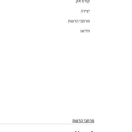
קורצ'אק
יצירה
מרחבי הרשת
וידיאו
מרחבי הרשת