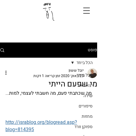
פוסט
הכל ביחד
יובל ששון
הכל ביחד
23 באוק׳ 2020
זמן קריאה 1 דקות
מי שפעם הייתי
יצא לאור
מה שכתבתי פעם, מה חשבתי לעצמי, למות...
שירה
סיפורים
מחזות
http://israblog.org/blogread.asp?
ספוקן וורד
blog=814395