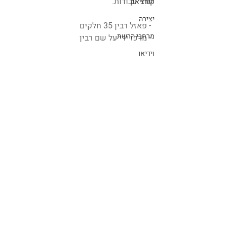
שתי עבודות.
קורצ'אק
יצירה
 - פאזל רבין 35 חלקים
מרחבי הרשת
 - מרכז ירי על שם רבין
וידיאו