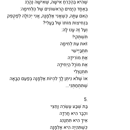
שֶׁהִיא בְּהֶכְרֵחַ אִישָּׁה, שֶׁאִישָּׁה נֶהֱרַג
בְּאֶחָד הַיָּמִים הָרִאשׁוֹנִים שֶׁל הַלְּחִימָה:
הַאִם עַתָּה, כְּשֶׁאֲנִי אַלְמָנָה, אֲנִי יְכוֹלָה לְפַקְפֵּק 
בִּנְחִיצוּת מוֹתוֹ שֶׁל בַּעֲלִי?
וְעַל זֶה עָנוּ לָהּ:
תִּשְׁתְּקִי!
זֹאת עֵת לְחִימָה
תִּתְבַּיְּישִׁי
אַתְּ מוֹרִידָה
אֶת מוֹרָל הַיְּחִידָה
תִּתְנַצְּלִי
אוֹ שֶׁלֹּא נִיתֵּן לָךְ לִהְיוֹת אַלְמָנָה בְּפַעַם הַבָּאָה
שֶׁתִּתְחַתְּנִי...
5.
בַּת שְׁבַע עֶשְׂרֵה וָחֵצִי
וּכְבָר הִיא חֲרֵדָה
אֵיךְ הִיא תִּתְנַהֵג
כְּשֶׁתִּהְיֶה הִיא אַלְמָנָה