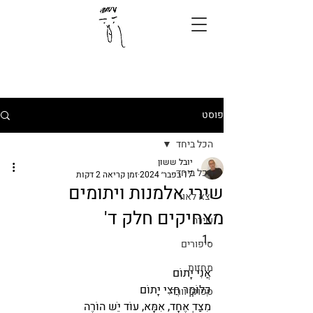
פוסט
הכל ביחד
יובל ששון
הכל ביחד
17 בפבר׳ 2024
זמן קריאה 2 דקות
שירי אלמנות ויתומים
יצא לאור
מצחיקים חלק ד'
שירה
1.
סיפורים
מחזות
אֲנִי יָתוֹם
כְּלוֹמַר חֲצִי יָתוֹם
ספוקן וורד
מִצַּד אֶחָד, אִמָּא, עוֹד יֵשׁ הוֹרֶה