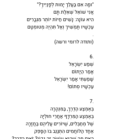
"וּמָה אִם בַּעֲלֵךְ יָמוּת לְפָנַיִיךְ?"
אֲנִי שׁוֹאֵל שְׁאֵלַת תָּם
הִיא עוֹנָה: נָשִׁים חַיּוֹת יוֹתֵר מִגְּבָרִים
עַכְשָׁיו תַּמְשִׁיךְ וְאַל תִּהְיֶה מְטוּמְטָם
.
(ותודה לרומי ורשה)
6.
שְׁמַע יִשְׂרָאֵל
אָמַר הַיָּתוֹם
שָׁמַעְתִּי אָמַר יִשְׂרָאֵל
עַכְשָׁיו סְתוֹם!
7.
בְּאֶמְצַע הַדֶּרֶךְ, בַּמִּנְהָרָה
בְּאֶמְצַע הַמִּרְדָּף אַחֲרֵי חוּלְיָה
שֶׁל מְחַבְּלִים, שֶׁיּוֹרִים עֲלֵיהֶם בַּחֲזָרָה
אֶחָד הַלּוֹחֲמִים הִתְגַּנֵּב בּוֹ הַסָּפֵק
הַאִם מָה שֶׁהוּא עוֹשֶׂה זֶה נָכוֹן? זֹאת הַדֶּרֶךְ? 