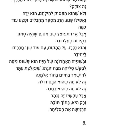
זֶה צוֹדֵק?
וְלֹא שֶׁהוּא הִפְסִיק לְהִילָּחֵם, הוּא יָרָה
וַאֲפִילּוּ פָּגַע, הָרַג מִסְפַּר מְחַבְּלִים וּפָצַע עוֹד 
כַּמָּה
אֲבָל אָז הִתְפּוֹצֵץ שָׁם מִטְעָן שֶׁהָיָה טָמוּן 
בַּקִּירוֹת כְּמַלְכּוֹדֶת
וְהוּא נֶהֱרַג, עַל הַמָּקוֹם, עִם עוֹד שְׁנֵי חֲבֵרִים 
לַיְּחִידָה
וּבַשְּׁנִיָּיה הָאַחֲרוֹנָה שֶׁל חַיָּיו הוּא פָּשׁוּט נִיסָּה
לְבַקֵּשׁ סְלִיחָה מִבַּת זוּגָתוֹ, שֶׁנֶּאֱלֶצֶת עַתָּה
לְהִישָּׁאֵר בַּחַיִּים בְּתוֹר אַלְמָנָה
זֶה לֹא מָה שֶׁהוּא הִבְטִיחַ לָהּ
זֶה לֹא מָה שֶׁהִיא בָּחֲרָה
אֲבָל עַכְשָׁיו זֶה נִגְמַר
וְרַק הִיא, בְּתוֹךְ תּוֹכָהּ
הִרְגִּישָׁה אֶת הַסְּלִיחָה.
8.