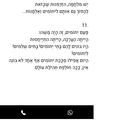
יֵשׁ מִלְחָמָה, הִזְדַּמְּנוּת שֶׁכָּזֹאת
לַהֲפוֹךְ גַּם אוֹתָם לִיתוֹמִים וְאַלְמָנוֹת...
11.
פַּעַם יְתוֹמִים, זֶה הָיָה מַשֶּׁהוּ
הָיְיתָה הַעֲרָכָה, הָיְיתָה הִתְיַיחֲסוּת
הָיוּ בּוֹנִים לָהֶם בָּתֵּי יְתוֹמִים! בָּתִּים שְׁלֵמִים! 
לְיְתוֹמִים!
הַיּוֹם אֲפִילּוּ סְכָכַת יְתוֹמִים אַף אֶחָד לֹא בּוֹנֶה
אֵין, כָּכָה חוֹלֶפֶת תְּהִילַּת עוֹלָם