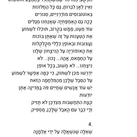
וְאֵין לְאָן לִבְרוֹחַ, גַּם כָּל הַחַלּוֹנוֹת
בְּאוֹטוֹבּוּסִים מוֹדֶרְנִיִּים, סְגוּרִים
כָּכָה גַּם הָאֶמְפַּתְיָה שֶׁאֲנַחְנוּ מְגַלִּים
עוֹד מְעַט, מַמָּשׁ בְּקָרוֹב, תּוּכְלוּ לִשְׁמוֹעַ
אֶת הַטְּעָנוֹת עַל זֶה שֶׁאַתֶּן בּוֹכוֹת
וַעֲצוּבוֹת וּבְאוֹפֶן כְּלָלִי מְקַלְקְלוֹת
אֶת הָאוּפוֹרְיָה עַל הַנִּיצָּחוֹן שֶׁלָּנוּ
עַל הַחַמַאס, אֲהָהּ... נָכוֹן... לֹא
נִיצַּחְנוּ... לֹא חָשׁוּב, בְּכָל אוֹפֶן
יִדְרְשׁוּ מִכֵּן לִשְׁתּוֹק, כִּי כַּמָּה אֶפְשָׁר לִשְׁמוֹעַ 
עַל הַסֵּבֶל שֶׁלָּכֶן מֵהַמִּלְחָמָה הַזֹּאת
יֵשׁ עוֹד אֲנָשִׁים שֶׁחַיִּים פֹּה בַּמְּדִינָה אַתֶּן 
יוֹדְעוֹת
קְצָת הִתְחַשְּׁבוּת מִצִּדְּכֶן לֹא תַּזִּיק
וְדַי כְּבָר עִם הָאֵבֶל שֶׁלָּכֶן, מַסְפִּיק.
4.
שְׁאֵלָה שֶׁנִּשְׁאֲלָה עַל יְדֵי אַלְמָנָה