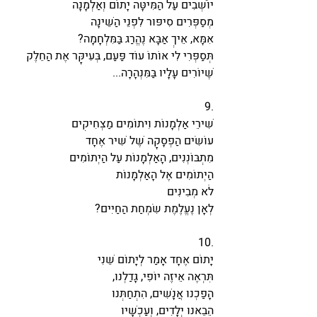
יוֹשְׁבִים עַל הַמִּיטָּה יָתוֹם וְאַלְמָנָה
מְסַפְּרִים סִיפּוּר לִפְנֵי הַשֵּׁינָה
אִמָּא, אֵיךְ אַבָּא נֶהֱרַג בַּמִּלְחָמָה?
תְּסַפְּרִי לִי אוֹתוֹ עוֹד פַּעַם, בְּעִיקָּר אֶת הַחֵלֶק 
שֶׁיּוֹרִים עָלָיו בַּמִּנְהָרָה...
9.
שִׁירֵי אַלְמָנוֹת וִיתוֹמִים מַצְחִיקִים
עוֹשִׂים הַפְסָקָה שֶׁל שִׁיר אֶחָד
מִתְבּוֹנְנִים, הָאַלְמָנוֹת עַל הַיְּתוֹמִים
הַיְּתוֹמִים אֶל הָאַלְמָנוֹת
לֹא מְבִינִים
לְאָן נֶעֱלֶמֶת שִׂמְחַת הַחַיִּים?
10.
יָתוֹם אֶחָד אָמַר לְיָתוֹם שֵׁנִי
תִּרְאֶה אֵיזֶה יוֹפִי, גָּדַלְנוּ,
הָפַכְנוּ אֲנָשִׁים, הִתְחַתְּנוּ
הֵבֵאנוּ יְלָדִים, וְעַכְשָׁיו