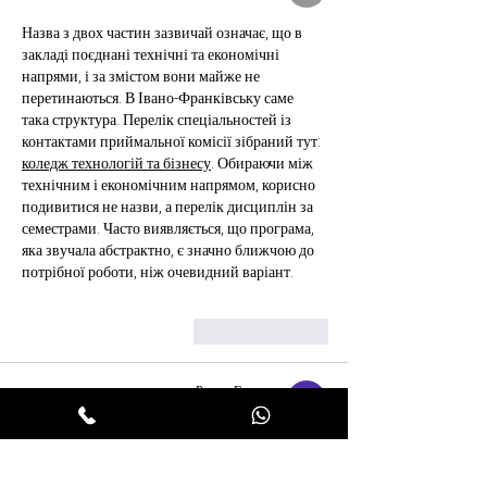
Назва з двох частин зазвичай означає, що в 
закладі поєднані технічні та економічні 
напрями, і за змістом вони майже не 
перетинаються. В Івано-Франківську саме 
така структура. Перелік спеціальностей із 
контактами приймальної комісії зібраний тут: 
коледж технологій та бізнесу
. Обираючи між 
технічним і економічним напрямом, корисно 
подивитися не назви, а перелік дисциплін за 
семестрами. Часто виявляється, що програма, 
яка звучала абстрактно, є значно ближчою до 
потрібної роботи, ніж очевидний варіант.
לייק
להשיב
Роман Головко
09 בדצמ׳ 2025
Я
п
еревіряю 
д
жерела 
т
а починаю з 
ц
ього 