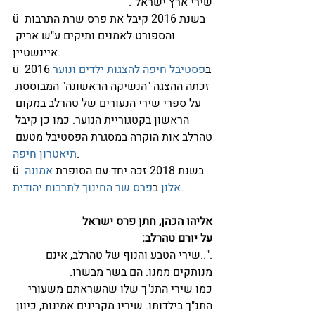
שירי ארץ ישראל".
ü בשנת 2016 קיבל את פרס שרת התרבות 
והספורט לאמנים ותיקים ע"ש אריק 
איינשטיין.
ü ב
פסטיבל חיפה להצגות ילדים ונוער
 2016 
זכתה ההצגה "הנשיקה הראשונה" המבוססת 
על ספרי שירי הנעורים של טהרלב במקום 
הראשון בקטגוריית הנוער. כמו כן קיבל 
טהרלב אות הוקרה במסגרת הפסטיבל מטעם 
.
תיאטרון חיפה
ü בשנת 2018 זכה יחד עם הסופרת 
אמונה 
.
אלון
 ב
פרס שר החינוך לתרבות יהודית
אליהו הכהן, חתן פרס ישראל 
על יורם טהרלב:
."..שירי הטבע והנוף של טהרלב, אינם 
מנותקים ממנו. הם בשר מבשרו.
כמו שירי התנ"ך שלו שהשראתם משעורי 
התנ"ך בילדותו. שיריו מקרינים אמינות, כיוון 