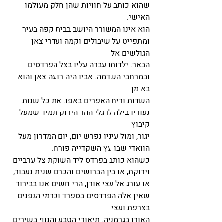
שהוא כותב על חוויות שהן חלק מעולמו 
האישי. 
הוא אינו המשורר היושב בבית קפה בעיר 
ומתפייט על שיבולים וקמה ועדרי צאן 
הגולשים אל
הבאר. ילדותו עברה עליו בצל הפרדסים 
ובמרחבי השדמה. אביו היה רועה צאן והוא 
בא מן
השדות וריח האפרים באפו. את כל שנות 
נעוריו בילה לרגלי ההר הירוק תמיד שמעל 
קיבוץ
יגור, ומול עיניו נפרש יום, יום המדרון מעל 
הוואדי שבו עץ השקדייה פורח.
כשהוא כותב בפרדס ליד השוקת צל ערביים 
וירוקת, או בין הברושים והכרם שנית נעבור, 
או עורג אל עצי אורן, הרי חשים אנו בבירור 
שאין אלה הפרדסים בספרד וכרמי הגפנים 
בצרפת ועצי
האורן בגרמניה. תיאורי הטבע והנוף בשירים 