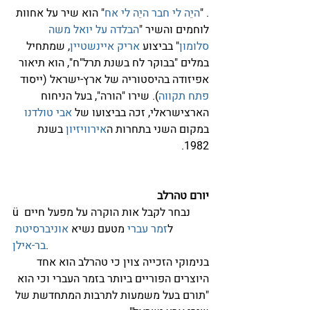
. "
היֵה לי חבר היֵה לי אח
" הוא שיר על אחוות 
לוחמים והשיר "
הבלדה על יואל משה 
סלומון
" בביצוע 
אריק איינשטיין
, שמתחיל 
במלים "בבוקר לח בשנת תרל"ח", הוא תיאור 
אפיזודה בהיסטוריה של ארץ-ישראל (ייסוד 
פתח תקווה
). שירו "הורה", בעל הניחוח 
הארצישראלי, זכה בביצועו של 
אבי טולדנו
במקום השני בתחרות ה
אירוויזיון
 בשנת 
1982.
יורם טהרלב
ü נבחר לקבל אות הוקרה על מפעל חיים 
ל
זמר עברי
 מטעם נשיא 
אוניברסיטת 
. 
בר-אילן
בנימוקי הזכייה צוין כי טהרלב הוא אחד 
היוצרים הפוריים ביותר בזמר העברי וכי הוא 
"תורם בעל משמעות לתרבות המתחדשת של 