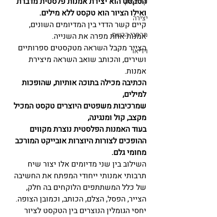
הטקסט הוא יצירת אמנות פלסטית מדברת 
קורצ'אק
ואילו הציור הוא טקסט ללא מילים.
יצירה
קיים קשר הדדי בין המדיומים השונים, 
מרחבי הרשת
אמנות אחת מפרה את השנייה.
הצייר מקבל השראה מטקסטים ספרותיים 
וידיאו
ושירים, והכותב שואב השראה מיצירת 
אמנות.
הכתיבה מכילה בתוכה אותיות, שהופכות 
למילים, 
שמרכיבות משפטים היוצרים טקסט המכיל 
מקצב, קול ומנגינה,
בעוד האמנות הפלסטית נוצרת מקווים 
ההופכים לצורות היוצרות אובייקט המורכב 
מחומי גלם.
השילוב בין שני מדיומים אלו יצור שיח 
תרבותי אמנותי ייחודי המפתח את החשיבה 
של כלל המשתתפים הלוקחים בה חלק, 
הצייר, הפסל, הצלם, הכותב, וכמובן הצופה.
יחסי הגומלין הנוצרים בין הטקסט לציור 