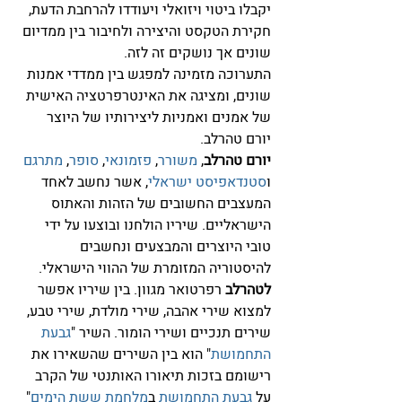
יקבלו ביטוי ויזואלי ויעודדו להרחבת הדעת, 
חקירת הטקסט והיצירה ולחיבור בין ממדיום 
שונים אך נושקים זה לזה.
התערוכה מזמינה למפגש בין ממדדי אמנות 
שונים, ומציגה את האינטרפרטציה האישית 
של אמנים ואמניות ליצירותיו של היוצר 
יורם טהרלב.
יורם טהרלב
, 
משורר
, 
פזמונאי
, 
סופר
, 
מתרגם
ו
סטנדאפיסט
ישראלי
, אשר נחשב לאחד 
המעצבים החשובים של הזהות והאתוס 
הישראליים. שיריו הולחנו ובוצעו על ידי 
טובי היוצרים והמבצעים ונחשבים 
להיסטוריה המזומרת של ההווי הישראלי.
לטהרלב 
רפרטואר מגוון. בין שיריו אפשר 
למצוא שירי אהבה, שירי מולדת, שירי טבע, 
שירים תנכיים ושירי הומור. השיר "
גבעת 
התחמושת
" הוא בין השירים שהשאירו את 
רישומם בזכות תיאורו האותנטי של הקרב 
על 
גבעת התחמושת
 ב
מלחמת ששת הימים
" 