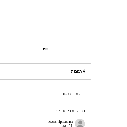
4 תגובות
כתיבת תגובה...
שתי תערוכות קבוצתיות,
אוקטובר 2022
החדשות ביותר
Костя Прищепин
01 באוג׳