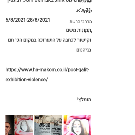
בגלריה מינוס אחת, באברהמס הוטל, לבונטין 
קורצ'אק
21 ת"א.
יצירה
5/8/2021-28/8/2021
מרחבי הרשת
תמונות משם
וידיאו
וקישור לכתבה על התערוכה במקום הכי חם 
בגיהנום
https://www.ha-makom.co.il/post-galit-
exhibition-violence/
מומלץ!