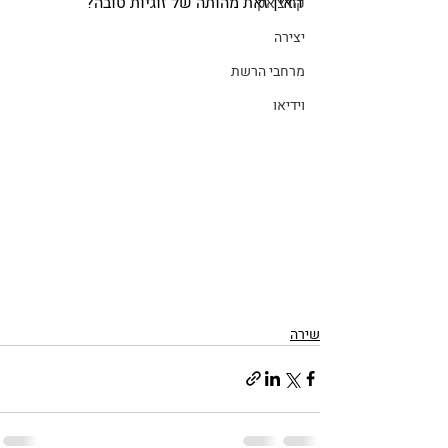
האין זאת מהותה של זוגיות טובה?
קורצ'אק
יצירה
מרחבי הרשת
וידיאו
שירה