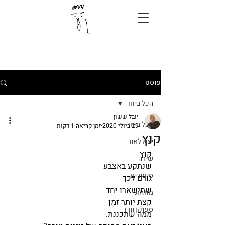
פוסט
הכל ביחד
יובל ששון
הכל ביחד
29 ביולי 2020
זמן קריאה 1 דקות
קוץ
יצא לאור
קוץ 
שירה
שנתקע באצבע
סיפורים
גורם לכך
שתישארו יחד
מחזות
קצת יותר זמן
ספוקן וורד
ממה שתכננת.